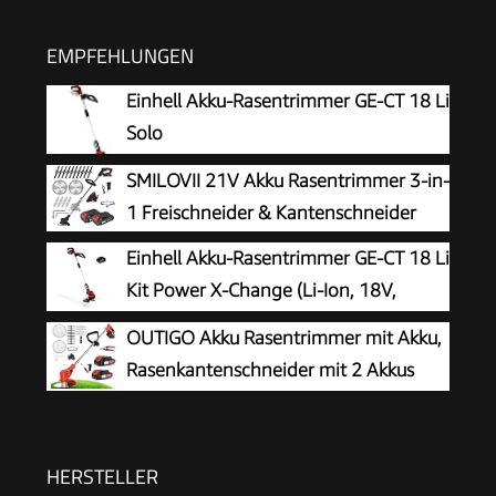
EMPFEHLUNGEN
Einhell Akku-Rasentrimmer GE-CT 18 Li
Solo
SMILOVII 21V Akku Rasentrimmer 3-in-
1 Freischneider & Kantenschneider
Einhell Akku-Rasentrimmer GE-CT 18 Li
Kit Power X-Change (Li-Ion, 18V,
Motorkopf drehbar, Flowerguard, inkl
OUTIGO Akku Rasentrimmer mit Akku,
20 Kunststoffmesser, inkl. 2,0Ah Akku und
Rasenkantenschneider mit 2 Akkus
Ladegerät)
21V und 4 Messertypen+1
Gartenschere, Verstellbarer Teleskop-
Führungsholm Desbrozadoraeléctrico
HERSTELLER