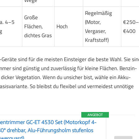
Wege
Regelmäßig
Große
a. 4–5
(Motor,
€250–
Flächen,
Hoch
g
Vergaser,
€400
dichtes Gras
Kraftstoff)
-Geräte sind für die meisten Einsteiger die beste Wahl. Sie sin
mer sind günstig und zuverlässig für kleine Flächen. Benzin-
 dicker Vegetation. Wenn du unsicher bist, wähle ein Akku-
isvariante. So bleibst du flexibel und vermeidest unnötige
ANGEBOT
asentrimmer GC-ET 4530 Set (Motorkopf 4-
0° drehbar, Alu-Führungsholm stufenlos
lowerguard)