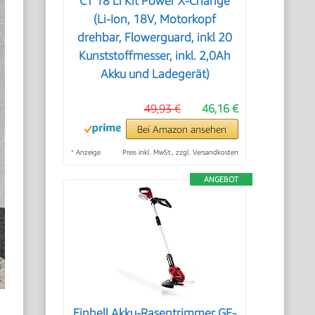
CT 18 Li Kit Power X-Change
(Li-Ion, 18V, Motorkopf
drehbar, Flowerguard, inkl 20
Kunststoffmesser, inkl. 2,0Ah
Akku und Ladegerät)
49,93 €
46,16 €
Bei Amazon ansehen
*
Anzeige
Preis inkl. MwSt., zzgl. Versandkosten
ANGEBOT
Einhell Akku-Rasentrimmer GE-