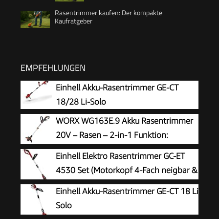
Rasentrimmer kaufen: Der kompakte
Kaufratgeber
EMPFEHLUNGEN
Einhell Akku-Rasentrimmer GE-CT
18/28 Li-Solo
WORX WG163E.9 Akku Rasentrimmer
20V – Rasen – 2-in-1 Funktion:
Rasentrimmer und Kantenschneider –
Einhell Elektro Rasentrimmer GC-ET
Inkl. Distanzschutz, Kantenschneiderad,
4530 Set (Motorkopf 4-Fach neigbar &
Fadenspule – Ohne Akku & Ladegerät
180° drehbar, Alu-Führungsholm
Einhell Akku-Rasentrimmer GE-CT 18 Li
stufenlos teleskopierbar, Flowerguard)
Solo