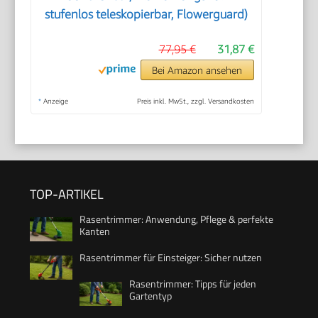
stufenlos teleskopierbar, Flowerguard)
77,95 €
31,87 €
Bei Amazon ansehen
*
Anzeige
Preis inkl. MwSt., zzgl. Versandkosten
TOP-ARTIKEL
Rasentrimmer: Anwendung, Pflege & perfekte
Kanten
Rasentrimmer für Einsteiger: Sicher nutzen
Rasentrimmer: Tipps für jeden
Gartentyp