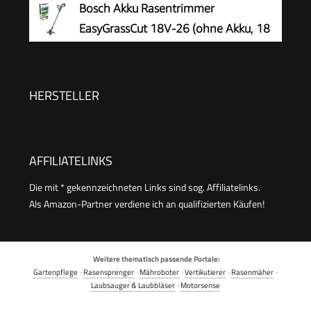
Bosch Akku Rasentrimmer
Gartenschere, Verstellbarer Teleskop-
EasyGrassCut 18V-26 (ohne Akku, 18
Führungsholm Desbrozadoraeléctrico
Volt System, Schnittkreisdurchmesser:
inalámbrico (Rot-FBA)
26 cm, im Karton)
HERSTELLER
AFFILIATELINKS
Die mit * gekennzeichneten Links sind sog. Affiliatelinks.
Als Amazon-Partner verdiene ich an qualifizierten Käufen!
Weitere thematisch passende Portale:
Gartenpflege
·
Rasensprenger
·
Mähroboter
·
Vertikutierer
·
Rasenmäher
·
Laubsauger & Laubbläser
·
Motorsense