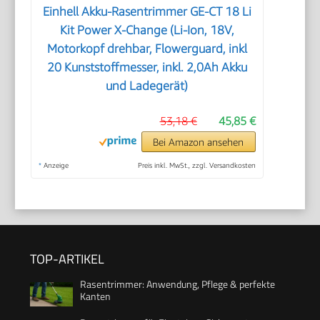
Einhell Akku-Rasentrimmer GE-CT 18 Li
Kit Power X-Change (Li-Ion, 18V,
Motorkopf drehbar, Flowerguard, inkl
20 Kunststoffmesser, inkl. 2,0Ah Akku
und Ladegerät)
53,18 €
45,85 €
Bei Amazon ansehen
*
Anzeige
Preis inkl. MwSt., zzgl. Versandkosten
TOP-ARTIKEL
Rasentrimmer: Anwendung, Pflege & perfekte
Kanten