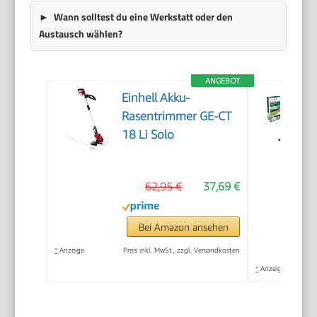
Wann solltest du eine Werkstatt oder den
Austausch wählen?
ANGEBOT
Einhell Akku-
Rasentrimmer GE-CT
18 Li Solo
62,95 €
37,69 €
Bei Amazon ansehen
*
Anzeige
Preis inkl. MwSt., zzgl. Versandkosten
*
Anzeige