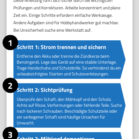
Diese Anleitung führt dich sicher durch die wichtigsten
Prüfungen und Korrekturen. Arbeite konzentriert und plane
Zeit ein. Einige Schritte erfordern einfache Werkzeuge.
Andere Aufgaben sind für Hobbyhandwerker gut machbar.
Bei Unsicherheit suche eine Werkstatt auf.
Schritt 1: Strom trennen und sichern
Entferne den Akku oder trenne die Zündkerze beim
Benzingerät. Lege das Gerät auf eine stabile Unterlage.
Trage Handschuhe und Schutzbrille. So verhinderst du ein
unbeabsichtigtes Starten und Schutzverletzungen.
Schritt 2: Sichtprüfung
Überprüfe den Schaft, den Mähkopf und den Schutz.
Achte auf Risse, Verformungen oder fehlende Teile. Suche
nach lockeren Schrauben. Beschädigte Schutzteile oder
ein verbogener Schaft sind häufige Ursachen für
Unwucht.
Schritt 3: Mähkopf demontieren