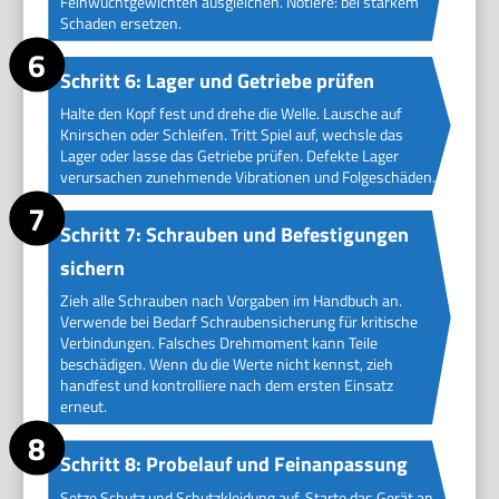
Feinwuchtgewichten ausgleichen. Notiere: bei starkem
Schaden ersetzen.
Schritt 6: Lager und Getriebe prüfen
Halte den Kopf fest und drehe die Welle. Lausche auf
Knirschen oder Schleifen. Tritt Spiel auf, wechsle das
Lager oder lasse das Getriebe prüfen. Defekte Lager
verursachen zunehmende Vibrationen und Folgeschäden.
Schritt 7: Schrauben und Befestigungen
sichern
Zieh alle Schrauben nach Vorgaben im Handbuch an.
Verwende bei Bedarf Schraubensicherung für kritische
Verbindungen. Falsches Drehmoment kann Teile
beschädigen. Wenn du die Werte nicht kennst, zieh
handfest und kontrolliere nach dem ersten Einsatz
erneut.
Schritt 8: Probelauf und Feinanpassung
Setze Schutz und Schutzkleidung auf. Starte das Gerät an