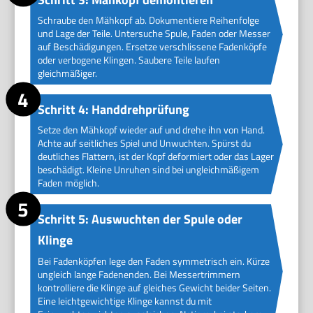
Schraube den Mähkopf ab. Dokumentiere Reihenfolge
und Lage der Teile. Untersuche Spule, Faden oder Messer
auf Beschädigungen. Ersetze verschlissene Fadenköpfe
oder verbogene Klingen. Saubere Teile laufen
gleichmäßiger.
Schritt 4: Handdrehprüfung
Setze den Mähkopf wieder auf und drehe ihn von Hand.
Achte auf seitliches Spiel und Unwuchten. Spürst du
deutliches Flattern, ist der Kopf deformiert oder das Lager
beschädigt. Kleine Unruhen sind bei ungleichmäßigem
Faden möglich.
Schritt 5: Auswuchten der Spule oder
Klinge
Bei Fadenköpfen lege den Faden symmetrisch ein. Kürze
ungleich lange Fadenenden. Bei Messertrimmern
kontrolliere die Klinge auf gleiches Gewicht beider Seiten.
Eine leichtgewichtige Klinge kannst du mit