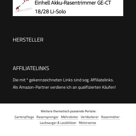
Einhell Akku-Rasentrimmer GE-CT
26 cm, im Karton)
18/28 Li-Solo
HERSTELLER
AFFILIATELINKS
Die mit * gekennzeichneten Links sind sog. Affiliatelinks.
Als Amazon-Partner verdiene ich an qualifizierten Käufen!
Weitere thematisch passende Portale:
Gartenpflege
·
Rasensprenger
·
Mähroboter
·
Vertikutierer
·
Rasenmäher
·
Laubsauger & Laubbläser
·
Motorsense