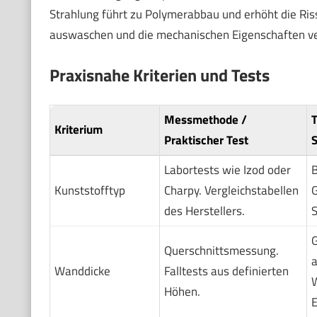
Strahlung führt zu Polymerabbau und erhöht die Ri
auswaschen und die mechanischen Eigenschaften v
Praxisnahe Kriterien und Tests
Messmethode /
T
Kriterium
Praktischer Test
S
Labortests wie Izod oder
Kunststofftyp
Charpy. Vergleichstabellen
G
des Herstellers.
S
G
Querschnittsmessung.
a
Wanddicke
Falltests aus definierten
W
Höhen.
E