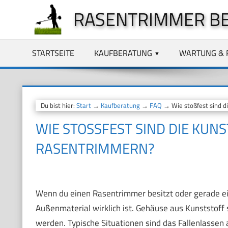
Zum
RASENTRIMMER B
Inhalt
springen
STARTSEITE
KAUFBERATUNG
WARTUNG & 
Du bist hier:
Start
→
Kaufberatung
→
FAQ
→ Wie stoßfest sind d
WIE STOSSFEST SIND DIE KUNS
ASENTRIMMERN?
Wenn du einen Rasentrimmer besitzt oder gerade eine
Außenmaterial wirklich ist. Gehäuse aus Kunststoff 
werden. Typische Situationen sind das Fallenlassen 