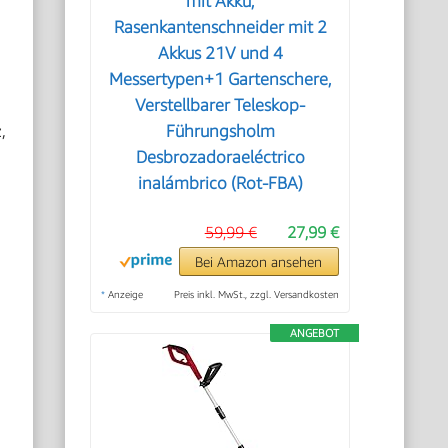
mit Akku,
Rasenkantenschneider mit 2
Akkus 21V und 4
Messertypen+1 Gartenschere,
Verstellbarer Teleskop-
,
Führungsholm
Desbrozadoraeléctrico
inalámbrico (Rot-FBA)
59,99 €
27,99 €
Bei Amazon ansehen
*
Anzeige
Preis inkl. MwSt., zzgl. Versandkosten
ANGEBOT