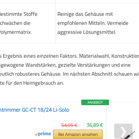
estimmte Stoffe
Reinige das Gehäuse mit
chwächen die
empfohlenen Mitteln. Vermeide
olymermatrix.
aggressive Lösungsmittel.
s Ergebnis eines einzelnen Faktors. Materialwahl, Konstruktio
sgewogene Wandstärken, gezielte Verstärkungen und eine
eutlich robusteres Gehäuse. Im nächsten Abschnitt schauen wi
tte für den Heimgebrauch an.
ANGEBOT
ntrimmer GC-CT 18/24 Li-Solo
54,95 €
36,89 €
❯
Bei Amazon ansehen