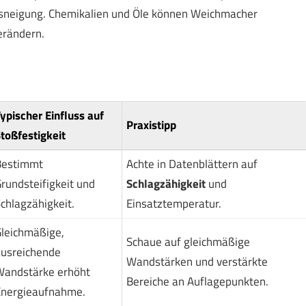
ssneigung. Chemikalien und Öle können Weichmacher
erändern.
ypischer Einfluss auf
Praxistipp
toßfestigkeit
Bestimmt
Achte in Datenblättern auf
rundsteifigkeit und
Schlagzähigkeit
und
chlagzähigkeit.
Einsatztemperatur.
leichmäßige,
Schaue auf gleichmäßige
usreichende
Wandstärken und verstärkte
andstärke erhöht
Bereiche an Auflagepunkten.
nergieaufnahme.