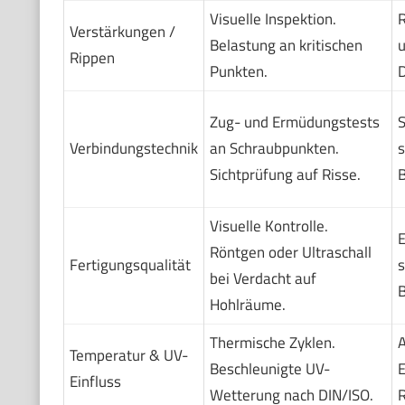
Visuelle Inspektion.
R
Verstärkungen /
Belastung an kritischen
u
Rippen
Punkten.
D
Zug- und Ermüdungstests
S
Verbindungstechnik
an Schraubpunkten.
s
Sichtprüfung auf Risse.
B
Visuelle Kontrolle.
E
Röntgen oder Ultraschall
Fertigungsqualität
s
bei Verdacht auf
B
Hohlräume.
Thermische Zyklen.
A
Temperatur & UV-
Beschleunigte UV-
E
Einfluss
Wetterung nach DIN/ISO.
R