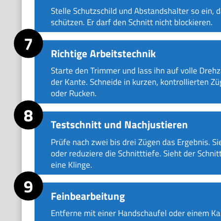
Stelle Schutzschild und Abstandshalter so ein, da
schützen. Er darf den Schnitt nicht blockieren.
Richtige Arbeitstechnik
Starte den Trimmer und lass ihn auf volle Dre
der Kante. Schneide in kurzen, kontrollierten Z
oder Rucken.
Testschnitt und Nachjustieren
Prüfe nach zwei bis drei Zügen das Ergebnis. S
oder reduziere die Schnitttiefe. Sieht der Schni
eine Klinge.
Feinbearbeitung
Entferne mit einer Handschaufel oder einem Ka