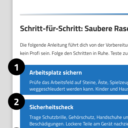
Schritt-für-Schritt: Saubere R
Die folgende Anleitung führt dich von der Vorbereitun
kein Profi sein. Folge den Schritten in Ruhe. Teste zu
Arbeitsplatz sichern
Prüfe das Arbeitsfeld auf Steine, Äste, Spielze
weggeschleudert werden kann. Kinder und Hausti
Sicherheitscheck
Trage Schutzbrille, Gehörschutz, Handschuhe u
Beschädigungen. Lockere Teile am Gerät nachzie