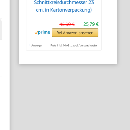
Schnittkreisdurchmesser 23
cm, in Kartonverpackung)
45,99 €
25,79 €
Bei Amazon ansehen
*
Anzeige
Preis inkl. MwSt., zzgl. Versandkosten