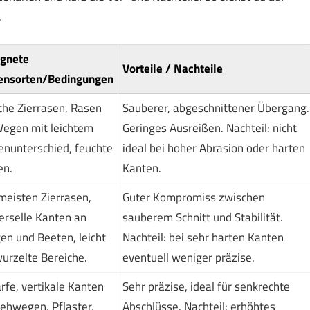
.
ignete
Vorteile / Nachteile
ensorten/Bedingungen
he Zierrasen, Rasen
Sauberer, abgeschnittener Übergang.
egen mit leichtem
Geringes Ausreißen. Nachteil: nicht
nunterschied, feuchte
ideal bei hoher Abrasion oder harten
en.
Kanten.
meisten Zierrasen,
Guter Kompromiss zwischen
erselle Kanten an
sauberem Schnitt und Stabilität.
n und Beeten, leicht
Nachteil: bei sehr harten Kanten
urzelte Bereiche.
eventuell weniger präzise.
rfe, vertikale Kanten
Sehr präzise, ideal für senkrechte
ehwegen, Pflaster,
Abschlüsse. Nachteil: erhöhtes