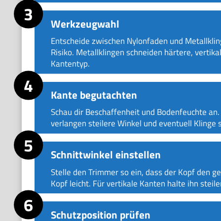
Werkzeugwahl
Entscheide zwischen Nylonfaden und Metallklin
Risiko. Metallklingen schneiden härtere, verti
Kantentyp.
Kante begutachten
Schau dir Beschaffenheit und Bodenfeuchte an
verlangen steilere Winkel und eventuell Klinge 
Schnittwinkel einstellen
Stelle den Trimmer so ein, dass der Kopf den 
Kopf leicht. Für vertikale Kanten halte ihn steil
Schutzposition prüfen