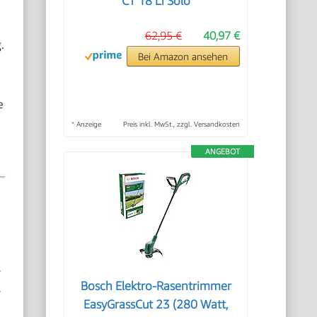
CT 18 Li Solo
62,95 €
40,97 €
.
Bei Amazon ansehen
e
*
Anzeige
Preis inkl. MwSt., zzgl. Versandkosten
ANGEBOT
r
Bosch Elektro-Rasentrimmer
r
EasyGrassCut 23 (280 Watt,