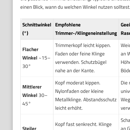
einen Blick, wann du welchen Winkel nutzen solltest
Schnittwinkel
Empfohlene
Gee
(°)
Trimmer-/Klingeneinstellung
Ras
Trimmerkopf leicht kippen.
Weic
Flacher
Faden oder feine Klinge
an W
Winkel
~15–
verwenden. Schutzbügel
Höhe
30°
nahe an der Kante.
Böd
Kopf moderat kippen.
Die 
Mittlerer
Nylonfaden oder kleine
univ
Winkel
30–
Metallklinge. Abstandsschutz
Wege
45°
leicht erhöht.
verw
Scha
Kopf fast senkrecht. Klinge
Steiler
an G