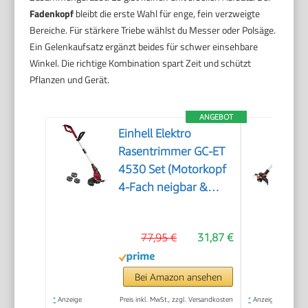
Fadenkopf
bleibt die erste Wahl für enge, fein verzweigte
Bereiche. Für stärkere Triebe wählst du Messer oder Polsäge.
Ein Gelenkaufsatz ergänzt beides für schwer einsehbare
Winkel. Die richtige Kombination spart Zeit und schützt
Pflanzen und Gerät.
ANGEBOT
Einhell Elektro
Rasentrimmer GC-ET
4530 Set (Motorkopf
4-Fach neigbar &
180° drehbar, Alu-
Führungsholm
77,95 €
31,87 €
stufenlos
teleskopierbar,
Flowerguard)
Bei Amazon ansehen
*
Anzeige
Preis inkl. MwSt., zzgl. Versandkosten
*
Anzeige