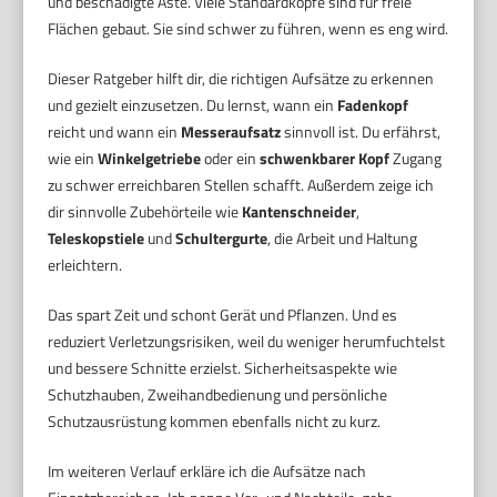
und beschädigte Äste. Viele Standardköpfe sind für freie
Flächen gebaut. Sie sind schwer zu führen, wenn es eng wird.
Dieser Ratgeber hilft dir, die richtigen Aufsätze zu erkennen
und gezielt einzusetzen. Du lernst, wann ein
Fadenkopf
reicht und wann ein
Messeraufsatz
sinnvoll ist. Du erfährst,
wie ein
Winkelgetriebe
oder ein
schwenkbarer Kopf
Zugang
zu schwer erreichbaren Stellen schafft. Außerdem zeige ich
dir sinnvolle Zubehörteile wie
Kantenschneider
,
Teleskopstiele
und
Schultergurte
, die Arbeit und Haltung
erleichtern.
Das spart Zeit und schont Gerät und Pflanzen. Und es
reduziert Verletzungsrisiken, weil du weniger herumfuchtelst
und bessere Schnitte erzielst. Sicherheitsaspekte wie
Schutzhauben, Zweihandbedienung und persönliche
Schutzausrüstung kommen ebenfalls nicht zu kurz.
Im weiteren Verlauf erkläre ich die Aufsätze nach