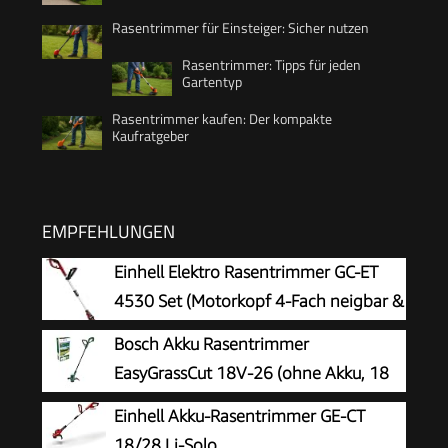
Rasentrimmer für Einsteiger: Sicher nutzen
Rasentrimmer: Tipps für jeden
Gartentyp
Rasentrimmer kaufen: Der kompakte
Kaufratgeber
EMPFEHLUNGEN
Einhell Elektro Rasentrimmer GC-ET
4530 Set (Motorkopf 4-Fach neigbar &
180° drehbar, Alu-Führungsholm
Bosch Akku Rasentrimmer
stufenlos teleskopierbar, Flowerguard)
EasyGrassCut 18V-26 (ohne Akku, 18
Volt System, Schnittkreisdurchmesser:
Einhell Akku-Rasentrimmer GE-CT
26 cm, im Karton)
18/28 Li-Solo