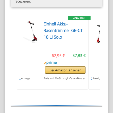
reduzieren.
ANGEBOT
Einhell Akku-
Rasentrimmer GE-CT
18 Li Solo
62,95 €
37,83 €
Bei Amazon ansehen
*
Anzeige
Preis inkl. MwSt., zzgl. Versandkosten
*
Anzeige