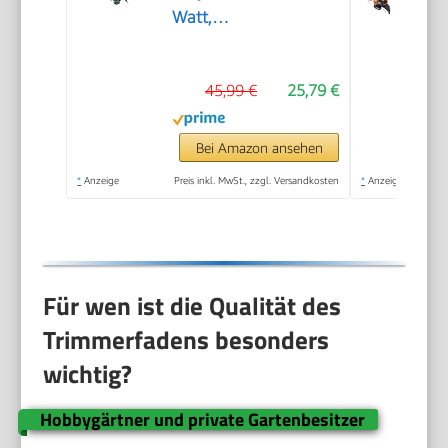
Watt,
Schnittkreisdurchmesser
23 cm, in
45,99 €
25,79 €
Kartonverpackung)
Bei Amazon ansehen
*
Anzeige
Preis inkl. MwSt., zzgl. Versandkosten
*
Anzeige
Für wen ist die Qualität des
Trimmerfadens besonders
wichtig?
Hobbygärtner und private Gartenbesitzer