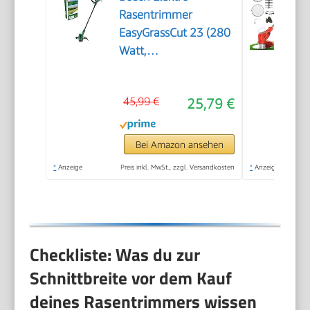
Rasentrimmer
EasyGrassCut 23 (280
Watt,
Schnittkreisdurchmesser
23 cm, in
45,99 €
25,79 €
Kartonverpackung)
Bei Amazon ansehen
*
Anzeige
Preis inkl. MwSt., zzgl. Versandkosten
*
Anzeige
Checkliste: Was du zur
Schnittbreite vor dem Kauf
deines Rasentrimmers wissen