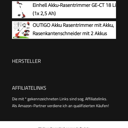
Volt System, Schnittkreisdurchmesser:
Einhell Akku-Rasentrimmer GE-CT 18 Li
26 cm, im Karton)
(1x 2,5 Ah)
OUTIGO Akku Rasentrimmer mit Akku,
Rasenkantenschneider mit 2 Akkus
21V und 4 Messertypen+1
Gartenschere, Verstellbarer Teleskop-
Führungsholm Desbrozadoraeléctrico
HERSTELLER
inalámbrico (Rot-FBA)
AFFILIATELINKS
Die mit * gekennzeichneten Links sind sog. Affiliatelinks.
Als Amazon-Partner verdiene ich an qualifizierten Käufen!