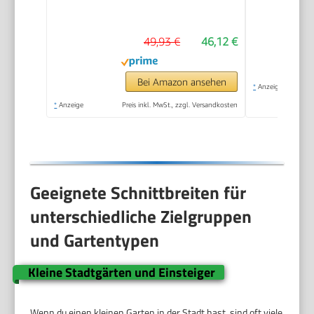
Motorkopf drehbar,
Flowerguard, inkl 20
49,93 €
46,12 €
Kunststoffmesser,
inkl. 2,0Ah Akku und
Ladegerät)
Bei Amazon ansehen
*
Anzeige
*
Anzeige
Preis inkl. MwSt., zzgl. Versandkosten
Geeignete Schnittbreiten für
unterschiedliche Zielgruppen
und Gartentypen
Kleine Stadtgärten und Einsteiger
Wenn du einen kleinen Garten in der Stadt hast, sind oft viele