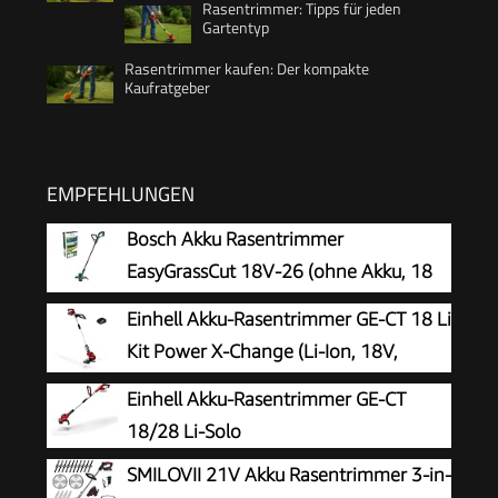
Rasentrimmer: Tipps für jeden
Gartentyp
Rasentrimmer kaufen: Der kompakte
Kaufratgeber
EMPFEHLUNGEN
Bosch Akku Rasentrimmer
EasyGrassCut 18V-26 (ohne Akku, 18
Volt System, Schnittkreisdurchmesser:
Einhell Akku-Rasentrimmer GE-CT 18 Li
26 cm, im Karton)
Kit Power X-Change (Li-Ion, 18V,
Motorkopf drehbar, Flowerguard, inkl
Einhell Akku-Rasentrimmer GE-CT
20 Kunststoffmesser, inkl. 2,0Ah Akku und
18/28 Li-Solo
Ladegerät)
SMILOVII 21V Akku Rasentrimmer 3-in-