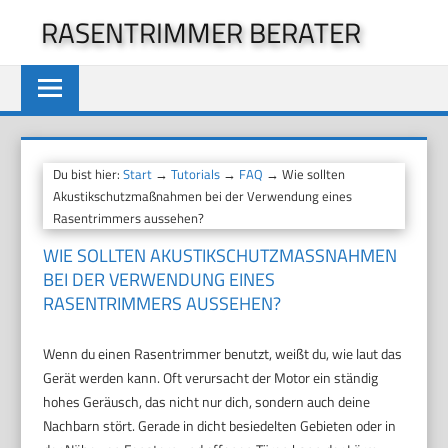
Zum
RASENTRIMMER BERATER
Inhalt
springen
Du bist hier:
Start
→
Tutorials
→
FAQ
→ Wie sollten
Akustikschutzmaßnahmen bei der Verwendung eines
Rasentrimmers aussehen?
WIE SOLLTEN AKUSTIKSCHUTZMASSNAHMEN B
EI DER VERWENDUNG EINES R
ASENTRIMMERS AUSSEHEN?
Wenn du einen Rasentrimmer benutzt, weißt du, wie laut das
Gerät werden kann. Oft verursacht der Motor ein ständig
hohes Geräusch, das nicht nur dich, sondern auch deine
Nachbarn stört. Gerade in dicht besiedelten Gebieten oder in