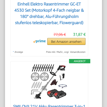
Einhell Elektro Rasentrimmer GC-ET
4530 Set (Motorkopf 4-Fach neigbar &
180° drehbar, Alu-Führungsholm
stufenlos teleskopierbar, Flowerguard)
77,95 €
31,87 €
Bei Amazon ansehen
*
Anzeige
Preis inkl. MwSt., zzgl. Versandkosten
ANGEBOT
SMILOVII 21V Akku Rasentrimmer 3-in-1