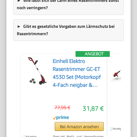
Wie lässt sich der Lärm eines Rasentrimmers sonst
noch verringern?
Gibt es gesetzliche Vorgaben zum Lärmschutz bei
Rasentrimmern?
ANGEBOT
Einhell Elektro
Rasentrimmer GC-ET
4530 Set (Motorkopf
4-Fach neigbar &
180° drehbar, Alu-
Führungsholm
77,95 €
31,87 €
stufenlos
teleskopierbar,
Flowerguard)
Bei Amazon ansehen
*
Anzeige
*
Anzeige
Preis inkl. MwSt., zzgl. Versandkosten