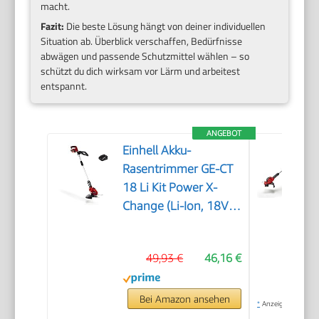
macht.
Fazit:
Die beste Lösung hängt von deiner individuellen
Situation ab. Überblick verschaffen, Bedürfnisse
abwägen und passende Schutzmittel wählen – so
schützt du dich wirksam vor Lärm und arbeitest
entspannt.
ANGEBOT
Einhell Akku-
Rasentrimmer GE-CT
18 Li Kit Power X-
Change (Li-Ion, 18V,
Motorkopf drehbar,
Flowerguard, inkl 20
49,93 €
46,16 €
Kunststoffmesser,
inkl. 2,0Ah Akku und
Ladegerät)
Bei Amazon ansehen
*
Anzeige