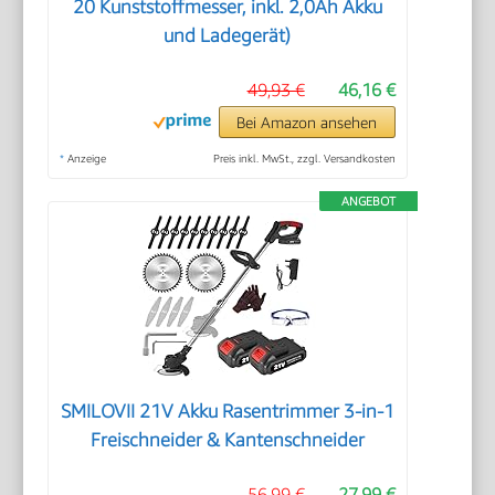
20 Kunststoffmesser, inkl. 2,0Ah Akku
und Ladegerät)
49,93 €
46,16 €
Bei Amazon ansehen
*
Anzeige
Preis inkl. MwSt., zzgl. Versandkosten
ANGEBOT
SMILOVII 21V Akku Rasentrimmer 3-in-1
Freischneider & Kantenschneider
56,99 €
27,99 €