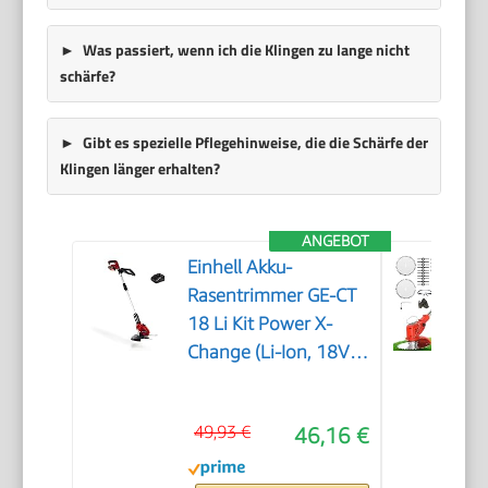
Was passiert, wenn ich die Klingen zu lange nicht
schärfe?
Gibt es spezielle Pflegehinweise, die die Schärfe der
Klingen länger erhalten?
ANGEBOT
Einhell Akku-
Rasentrimmer GE-CT
18 Li Kit Power X-
Change (Li-Ion, 18V,
Motorkopf drehbar,
Flowerguard, inkl 20
49,93 €
46,16 €
Kunststoffmesser,
inkl. 2,0Ah Akku und