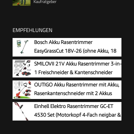
Kaufratgeber
EMPFEHLUNGEN
Bosch Akku Rasentrimmer
EasyGrassCut 18V-26 (ohne Akku, 18
Volt System, Schnittkreisdurchmesser:
SMILOVII 21V Akku Rasentrimmer 3-in-
26 cm, im Karton)
1 Freischneider & Kantenschneider
OUTIGO Akku Rasentrimmer mit Akku,
Rasenkantenschneider mit 2 Akkus
21V und 4 Messertypen+1
Einhell Elektro Rasentrimmer GC-ET
Gartenschere, Verstellbarer Teleskop-
4530 Set (Motorkopf 4-Fach neigbar &
Führungsholm Desbrozadoraeléctrico
180° drehbar, Alu-Führungsholm
inalámbrico (Rot-FBA)
stufenlos teleskopierbar, Flowerguard)