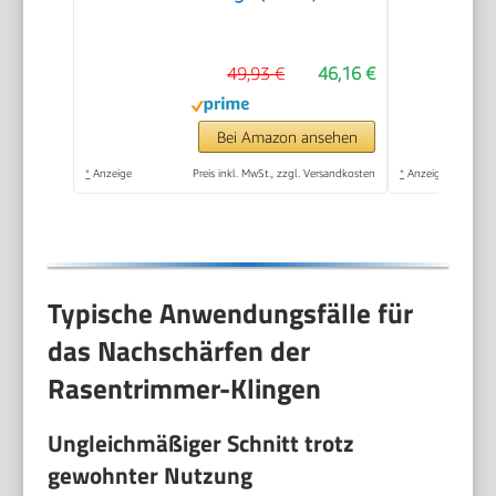
Motorkopf drehbar,
Flowerguard, inkl 20
49,93 €
46,16 €
Kunststoffmesser,
inkl. 2,0Ah Akku und
Ladegerät)
Bei Amazon ansehen
*
Anzeige
Preis inkl. MwSt., zzgl. Versandkosten
*
Anzeige
Typische Anwendungsfälle für
das Nachschärfen der
Rasentrimmer-Klingen
Ungleichmäßiger Schnitt trotz
gewohnter Nutzung