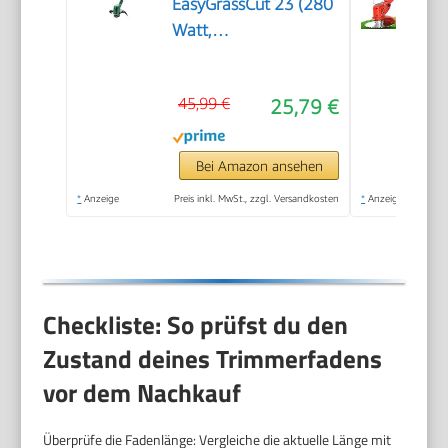
EasyGrassCut 23 (280
Watt,
Schnittkreisdurchmesser
23 cm, in
45,99 €
25,79 €
Kartonverpackung)
Bei Amazon ansehen
*
Anzeige
Preis inkl. MwSt., zzgl. Versandkosten
*
Anzeige
Checkliste: So prüfst du den
Zustand deines Trimmerfadens
vor dem Nachkauf
Überprüfe die Fadenlänge: Vergleiche die aktuelle Länge mit