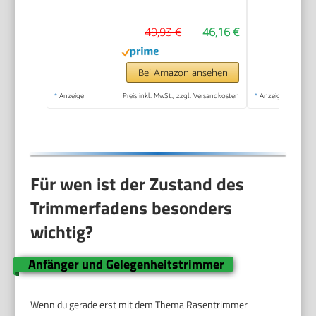
Flowerguard, inkl 20
49,93 €
46,16 €
Kunststoffmesser,
inkl. 2,0Ah Akku und
Ladegerät)
Bei Amazon ansehen
*
Anzeige
Preis inkl. MwSt., zzgl. Versandkosten
*
Anzeige
Für wen ist der Zustand des
Trimmerfadens besonders
wichtig?
Anfänger und Gelegenheitstrimmer
Wenn du gerade erst mit dem Thema Rasentrimmer