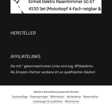
Einhell Elektro Rasentrimmer GC-ET
26 cm, im Karton)
4530 Set (Motorkopf 4-Fach neigbar &
180° drehbar, Alu-Führungsholm
stufenlos teleskopierbar, Flowerguard)
HERSTELLER
AFFILIATELINKS
Die mit * gekennzeichneten Links sind sog. Affiliatelinks.
Als Amazon-Partner verdiene ich an qualifizierten Käufen!
Weitere thematisch passende Portale:
Gartenpflege
·
Rasensprenger
·
Mähroboter
·
Vertikutierer
·
Rasenmäher
·
Laubsauger & Laubbläser
·
Motorsense