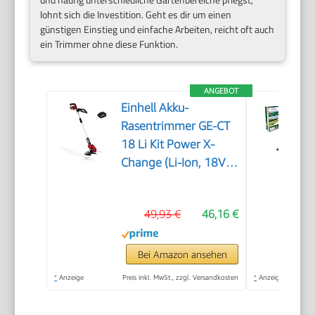
lohnt sich die Investition. Geht es dir um einen
günstigen Einstieg und einfache Arbeiten, reicht oft auch
ein Trimmer ohne diese Funktion.
ANGEBOT
Einhell Akku-
Rasentrimmer GE-CT
18 Li Kit Power X-
Change (Li-Ion, 18V,
Motorkopf drehbar,
Flowerguard, inkl 20
49,93 €
46,16 €
Kunststoffmesser,
inkl. 2,0Ah Akku und
Ladegerät)
Bei Amazon ansehen
*
Anzeige
Preis inkl. MwSt., zzgl. Versandkosten
*
Anzeige