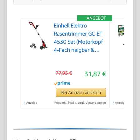
ANGEBOT
Einhell Elektro
Rasentrimmer GC-ET
4530 Set (Motorkopf
4-Fach neigbar &
180° drehbar, Alu-
Führungsholm
77,95 €
31,87 €
stufenlos
teleskopierbar,
Flowerguard)
Bei Amazon ansehen
*
Anzeige
Preis inkl. MwSt., zzgl. Versandkosten
*
Anzeige