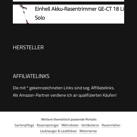
Führungsholm Desbrozadoraeléctrico
Volt System, Schnittkreisdurchmesser:
Einhell Akku-Rasentrimmer GE-CT 18 Li
inalámbrico (Rot-FBA)
26 cm, im Karton)
Solo
HERSTELLER
AFFILIATELINKS
Die mit * gekennzeichneten Links sind sog. Affiliatelinks.
Als Amazon-Partner verdiene ich an qualifizierten Käufen!
Weitere thematisch passende Portale:
Gartenpflege
·
Rasensprenger
·
Mähroboter
·
Vertikutierer
·
Rasenmäher
·
Laubsauger & Laubbläser
·
Motorsense