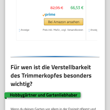
82,95 €
66,53 €
Bei Amazon ansehen
*
Anzeige
Preis inkl. MwSt., zzgl. Versandkosten
*
Anzeige
Für wen ist die Verstellbarkeit
des Trimmerkopfes besonders
wichtig?
Hobbygärtner und Gartenliebhaber
Wenn du deinen Garten vor allem in der Freizeit pflegst und