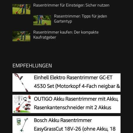
Rasentrimmer für Einsteiger: Sicher nutzen
Rasentrimmer: Tipps für jeden
Gartentyp
Rasentrimmer kaufen: Der kompakte
Kaufratgeber
EMPFEHLUNGEN
Einhell Elektro Rasentrimmer GC-ET
4530 Set (Motorkopf 4-Fach neigbar &
180° drehbar, Alu-Führungsholm
OUTIGO Akku Rasentrimmer mit Akku,
stufenlos teleskopierbar, Flowerguard)
Rasenkantenschneider mit 2 Akkus
21V und 4 Messertypen+1
Bosch Akku Rasentrimmer
Gartenschere, Verstellbarer Teleskop-
EasyGrassCut 18V-26 (ohne Akku, 18