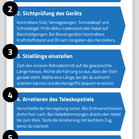
2. Sichtprüfung des Geräts
Kontrolliere Stiel, Verriegelungen, Schneidkopf und
Schutzbügel. Prüfe Akku-Ladestand oder Kabel auf
Beschädigungen. Bei Benzingeräten kontrolliere
Kraftstoffstand und Öl nach Vorgaben des Herstellers.
3. Stiellänge einstellen
Zieh den inneren Rohrabschnitt auf die gewünschte
Länge heraus. Richte die Führung so aus, dass der Stiel
gerade steht. Wähle eine Länge, bei der du aufrecht
arbeiten kannst und die Handgriffe bequem erreichst.
4. Arretieren des Teleskopstiels
Verschließe die Verriegelung sicher. Bei Drehverschlüssen
drehe fest nach. Bei Hebelklemmungen drücke den Hebel
bis zum Klick. Teste die Arretierung mit leichtem Zug,
bevor du startest.