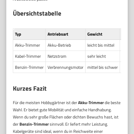
Übersichtstabelle
Typ
Antriebsart
Gewicht
Länge 
Akku-Trimmer
Akku-Betrieb
leicht bis mittel
meist 
Kabel-Trimmer
Netzstrom
sehr leicht
einfac
Benzin-Trimmer
Verbrennungsmotor
mittel bis schwer
häufig 
Kurzes Fazit
Für die meisten Hobbygärtner ist der
Akku-Trimmer
die beste
Wahl. Er bietet gute Mobilität und einfache Handhabung.
Wenn du sehr große Flächen oder dichten Bewuchs hast, ist
der
Benzin-Trimmer
sinnvoll. Er liefert mehr Leistung.
Kabelgeräte sind ideal, wenn du in Reichweite einer