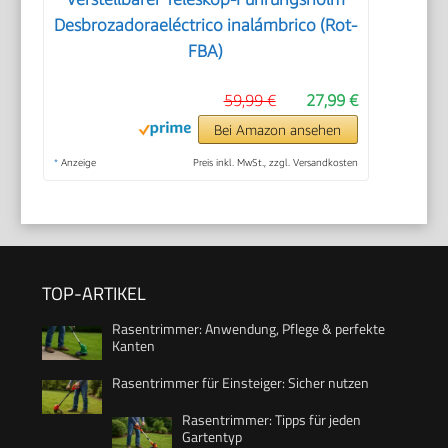
Desbrozadoraeléctrico inalámbrico (Rot-
FBA)
59,99 €
27,99 €
Bei Amazon ansehen
*
Anzeige
Preis inkl. MwSt., zzgl. Versandkosten
TOP-ARTIKEL
Rasentrimmer: Anwendung, Pflege & perfekte
Kanten
Rasentrimmer für Einsteiger: Sicher nutzen
Rasentrimmer: Tipps für jeden
Gartentyp