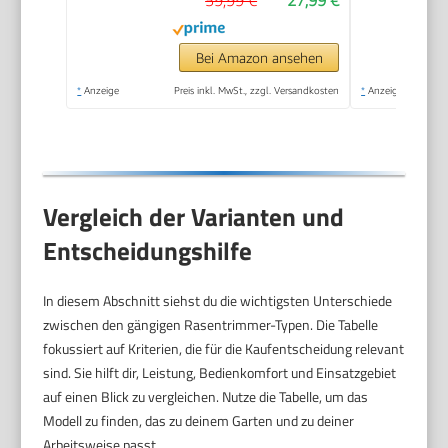
59,99 €
27,99 €
Gartenschere,
Verstellbarer
Teleskop-
Bei Amazon ansehen
Führungsholm
*
Anzeige
Preis inkl. MwSt., zzgl. Versandkosten
*
Anzeige
Desbrozadoraeléctrico
inalámbrico (Rot-FBA)
Vergleich der Varianten und
Entscheidungshilfe
In diesem Abschnitt siehst du die wichtigsten Unterschiede
zwischen den gängigen Rasentrimmer-Typen. Die Tabelle
fokussiert auf Kriterien, die für die Kaufentscheidung relevant
sind. Sie hilft dir, Leistung, Bedienkomfort und Einsatzgebiet
auf einen Blick zu vergleichen. Nutze die Tabelle, um das
Modell zu finden, das zu deinem Garten und zu deiner
Arbeitsweise passt.