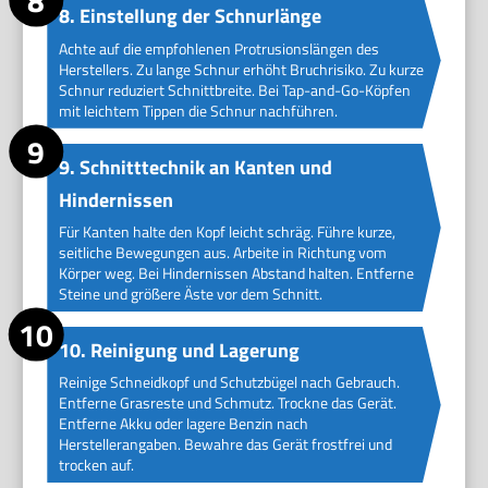
8. Einstellung der Schnurlänge
Achte auf die empfohlenen Protrusionslängen des
Herstellers. Zu lange Schnur erhöht Bruchrisiko. Zu kurze
Schnur reduziert Schnittbreite. Bei Tap-and-Go-Köpfen
mit leichtem Tippen die Schnur nachführen.
9. Schnitttechnik an Kanten und
Hindernissen
Für Kanten halte den Kopf leicht schräg. Führe kurze,
seitliche Bewegungen aus. Arbeite in Richtung vom
Körper weg. Bei Hindernissen Abstand halten. Entferne
Steine und größere Äste vor dem Schnitt.
10. Reinigung und Lagerung
Reinige Schneidkopf und Schutzbügel nach Gebrauch.
Entferne Grasreste und Schmutz. Trockne das Gerät.
Entferne Akku oder lagere Benzin nach
Herstellerangaben. Bewahre das Gerät frostfrei und
trocken auf.