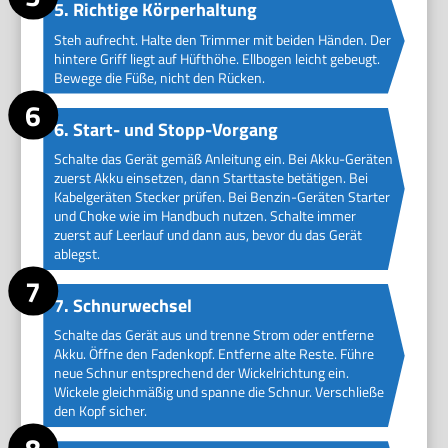
5. Richtige Körperhaltung
Steh aufrecht. Halte den Trimmer mit beiden Händen. Der
hintere Griff liegt auf Hüfthöhe. Ellbogen leicht gebeugt.
Bewege die Füße, nicht den Rücken.
6. Start- und Stopp-Vorgang
Schalte das Gerät gemäß Anleitung ein. Bei Akku-Geräten
zuerst Akku einsetzen, dann Starttaste betätigen. Bei
Kabelgeräten Stecker prüfen. Bei Benzin-Geräten Starter
und Choke wie im Handbuch nutzen. Schalte immer
zuerst auf Leerlauf und dann aus, bevor du das Gerät
ablegst.
7. Schnurwechsel
Schalte das Gerät aus und trenne Strom oder entferne
Akku. Öffne den Fadenkopf. Entferne alte Reste. Führe
neue Schnur entsprechend der Wickelrichtung ein.
Wickele gleichmäßig und spanne die Schnur. Verschließe
den Kopf sicher.