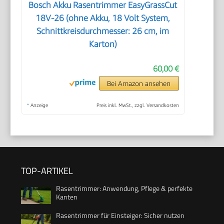
Bosch Akku Rasentrimmer EasyGrassCut
18V-26 (ohne Akku, 18 Volt System,
Schnittkreisdurchmesser: 26 cm, im
Karton)
60,00 €
Bei Amazon ansehen
*
Anzeige
Preis inkl. MwSt., zzgl. Versandkosten
TOP-ARTIKEL
Rasentrimmer: Anwendung, Pflege & perfekte
Kanten
Rasentrimmer für Einsteiger: Sicher nutzen