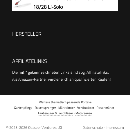
Gartenschere, Verstellbarer Teleskop-
18/28 Li-Solo
Führungsholm Desbrozadoraeléctrico
inalámbrico (Rot-FBA)
HERSTELLER
AFFILIATELINKS
Die mit * gekennzeichneten Links sind sog. Affiliatelinks.
Als Amazon-Partner verdiene ich an qualifizierten Käufen!
Weitere thematisch passende Portale:
Gartenpflege
·
Rasensprenger
·
Mähroboter
·
Vertikutierer
·
Rasenmäher
·
Laubsauger & Laubbläser
·
Motorsense
© 2023-2026
Ostsee-Ventures UG
Datenschutz
·
Impressum