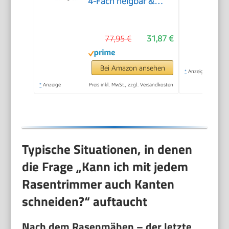
4-Fach neigbar &
180° drehbar, Alu-
Führungsholm
77,95 €
31,87 €
stufenlos
teleskopierbar,
Flowerguard)
Bei Amazon ansehen
*
Anzeige
*
Anzeige
Preis inkl. MwSt., zzgl. Versandkosten
Typische Situationen, in denen
die Frage „Kann ich mit jedem
Rasentrimmer auch Kanten
schneiden?“ auftaucht
Nach dem Rasenmähen – der letzte