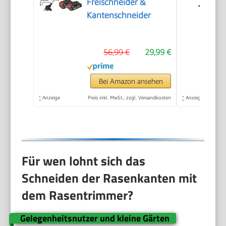
Freischneider &
Kantenschneider
56,99 €
29,99 €
Bei Amazon ansehen
*
Anzeige
Preis inkl. MwSt., zzgl. Versandkosten
*
Anzeige
Für wen lohnt sich das
Schneiden der Rasenkanten mit
dem Rasentrimmer?
Gelegenheitsnutzer und kleine Gärten