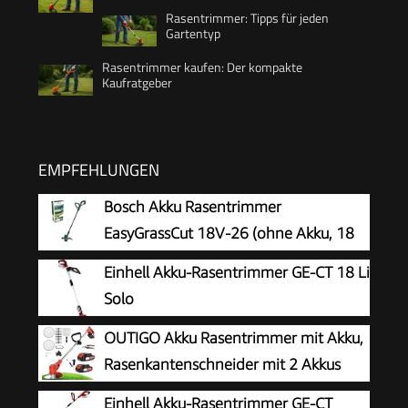
Rasentrimmer: Tipps für jeden
Gartentyp
Rasentrimmer kaufen: Der kompakte
Kaufratgeber
EMPFEHLUNGEN
Bosch Akku Rasentrimmer
EasyGrassCut 18V-26 (ohne Akku, 18
Volt System, Schnittkreisdurchmesser:
Einhell Akku-Rasentrimmer GE-CT 18 Li
26 cm, im Karton)
Solo
OUTIGO Akku Rasentrimmer mit Akku,
Rasenkantenschneider mit 2 Akkus
21V und 4 Messertypen+1
Einhell Akku-Rasentrimmer GE-CT