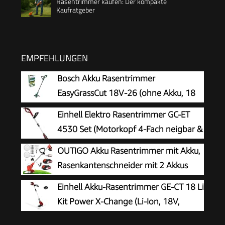
Rasentrimmer kaufen: Der kompakte
Kaufratgeber
EMPFEHLUNGEN
Bosch Akku Rasentrimmer
EasyGrassCut 18V-26 (ohne Akku, 18
Volt System, Schnittkreisdurchmesser:
Einhell Elektro Rasentrimmer GC-ET
26 cm, im Karton)
4530 Set (Motorkopf 4-Fach neigbar &
180° drehbar, Alu-Führungsholm
OUTIGO Akku Rasentrimmer mit Akku,
stufenlos teleskopierbar, Flowerguard)
Rasenkantenschneider mit 2 Akkus
21V und 4 Messertypen+1
Einhell Akku-Rasentrimmer GE-CT 18 Li
Gartenschere, Verstellbarer Teleskop-
Kit Power X-Change (Li-Ion, 18V,
Führungsholm Desbrozadoraeléctrico
Motorkopf drehbar, Flowerguard, inkl
inalámbrico (Rot-FBA)