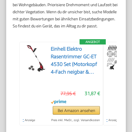
bei Wohngebäuden. Priorisiere Drehmoment und Laufzeit bei
dichter Vegetation. Wenn du dir unsicher bist, suche Modelle
mit guten Bewertungen bei ähnlichen Einsatzbedingungen.
So findest du ein Gerät, das im Alltag zu dir passt.
ANGEBOT
Einhell Elektro
Rasentrimmer GC-ET
4530 Set (Motorkopf
4-Fach neigbar &
180° drehbar, Alu-
Führungsholm
77,95 €
31,87 €
stufenlos
teleskopierbar,
Flowerguard)
Bei Amazon ansehen
*
Anzeige
Preis inkl. MwSt., zzgl. Versandkosten
*
Anzeige