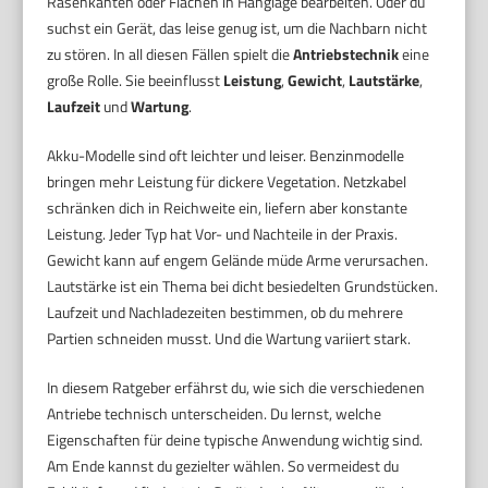
Rasenkanten oder Flächen in Hanglage bearbeiten. Oder du
suchst ein Gerät, das leise genug ist, um die Nachbarn nicht
zu stören. In all diesen Fällen spielt die
Antriebstechnik
eine
große Rolle. Sie beeinflusst
Leistung
,
Gewicht
,
Lautstärke
,
Laufzeit
und
Wartung
.
Akku-Modelle sind oft leichter und leiser. Benzinmodelle
bringen mehr Leistung für dickere Vegetation. Netzkabel
schränken dich in Reichweite ein, liefern aber konstante
Leistung. Jeder Typ hat Vor- und Nachteile in der Praxis.
Gewicht kann auf engem Gelände müde Arme verursachen.
Lautstärke ist ein Thema bei dicht besiedelten Grundstücken.
Laufzeit und Nachladezeiten bestimmen, ob du mehrere
Partien schneiden musst. Und die Wartung variiert stark.
In diesem Ratgeber erfährst du, wie sich die verschiedenen
Antriebe technisch unterscheiden. Du lernst, welche
Eigenschaften für deine typische Anwendung wichtig sind.
Am Ende kannst du gezielter wählen. So vermeidest du